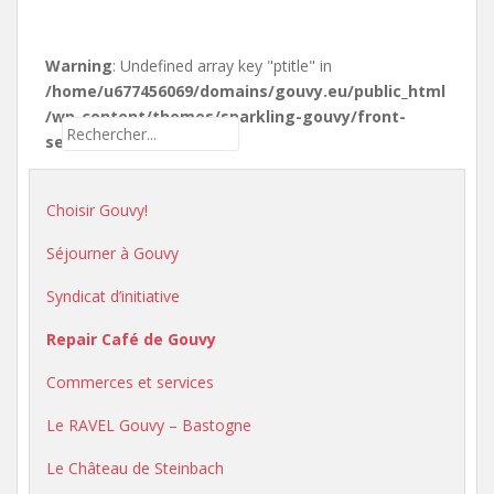
Warning
: Undefined array key "ptitle" in
/home/u677456069/domains/gouvy.eu/public_html
/wp-content/themes/sparkling-gouvy/front-
search.php
on line
7
Choisir Gouvy!
Séjourner à Gouvy
Syndicat d’initiative
Repair Café de Gouvy
Commerces et services
Le RAVEL Gouvy – Bastogne
Le Château de Steinbach