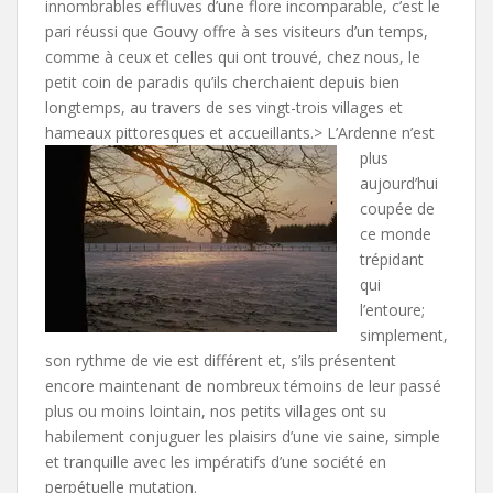
innombrables effluves d’une flore incomparable, c’est le
pari réussi que Gouvy offre à ses visiteurs d’un temps,
comme à ceux et celles qui ont trouvé, chez nous, le
petit coin de paradis qu’ils cherchaient depuis bien
longtemps, au travers de ses vingt-trois villages et
hameaux pittoresques et accueillants.>
L’Ardenne n’est
plus
aujourd’hui
coupée de
ce monde
trépidant
qui
l’entoure;
simplement,
son rythme de vie est différent et, s’ils présentent
encore maintenant de nombreux témoins de leur passé
plus ou moins lointain, nos petits villages ont su
habilement conjuguer les plaisirs d’une vie saine, simple
et tranquille avec les impératifs d’une société en
perpétuelle mutation.