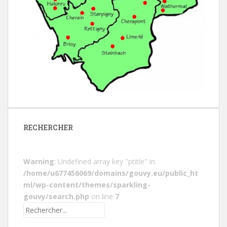
RECHERCHER
Warning
: Undefined array key "ptitle" in
/home/u677456069/domains/gouvy.eu/public_ht
ml/wp-content/themes/sparkling-
gouvy/search.php
on line
7