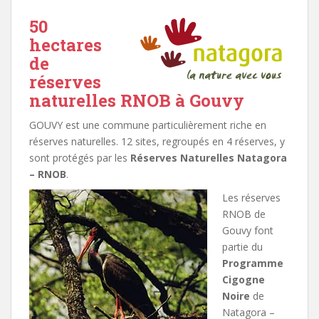
50
hectares
de
réserves
naturelles RNOB à Gouvy
GOUVY est une commune particulièrement riche en
réserves naturelles. 12 sites, regroupés en 4 réserves, y
sont protégés par les
Réserves Naturelles Natagora
– RNOB
.
Les réserves
RNOB de
Gouvy font
partie du
Programme
Cigogne
Noire
de
Natagora –