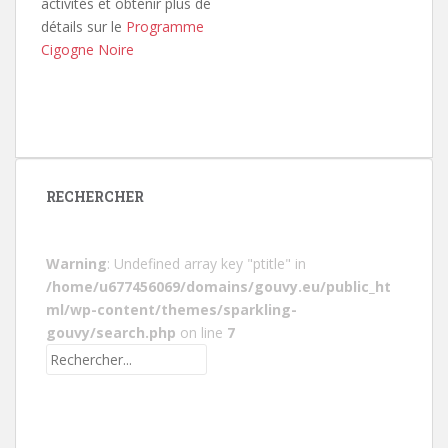
activités et obtenir plus de
détails sur le
Programme
Cigogne Noire
RECHERCHER
Warning
: Undefined array key "ptitle" in
/home/u677456069/domains/gouvy.eu/public_ht
ml/wp-content/themes/sparkling-
gouvy/search.php
on line
7