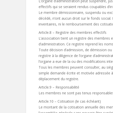
L’organe d’administration peut suspendre, ju
effectifs qui se seraient rendus coupables d’in
Le membre démissionnaire, suspendu ou exclu,
décédé, n’ont aucun droit sur le fonds social. 
inventaires, ni le remboursement des cotisati
Article.8 – Registre des membres effectifs
L’association tient un registre des membres ef
d’administration. Ce registre reprend les no
Toute décision d’admission, de démission ou 
registre à la diligence de l’organe d’administ
l’organe a eue de la ou des modifications int
Tous les membres peuvent consulter, au siège 
simple demande écrite et motivée adressée à l
déplacement du registre.
Article.9 – Responsabilité
Les membres ne sont pas tenus responsables
Article.10 – Cotisation (le cas échéant)
Le montant de la cotisation annuelle des mem
l’assemblée générale sans pouvoir être supér