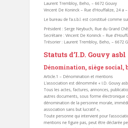
Laurent Trembloy, Beho, – 6672 Gouvy
Vincent De Koninck – Rue d’Houffalize, 24 a 
Le bureau de l’a.s.b.l. est constitué comme sui
Président : Serge Neybuch, Rue du Grand Ch
Secrétaire : Vincent De Koninck – Rue d’Houff
Trésorier : Laurent Trembloy, Beho, – 6672 
Statuts d’I.D. Gouvy asbl
Dénomination, siège social, b
Article.1 – Dénomination et mentions
L’association est dénommée « I.D. Gouvy asbl
Tous les actes, factures, annonces, publicati
autres documents, sous forme électronique ou
dénomination de la personne morale, immédi
association sans but lucratif »,
Toute personne qui intervient pour l’associat
mentions ne figure pas, peut être déclarée p