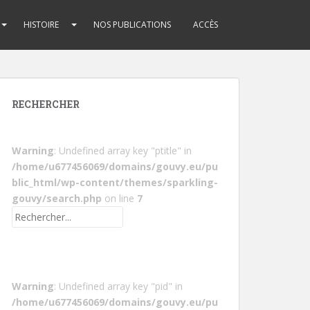
HISTOIRE
NOS PUBLICATIONS
ACCÈS
RECHERCHER
Warning
: Undefined array key "ptitle" in
/home/u677456069/domains/gouvy.eu/pu
blic_html/wp-content/themes/sparkling-
gouvy/search.php
on line
7
Warning
: Undefined array key "pid" in
/home/u677456069/domains/gouvy.eu/pu