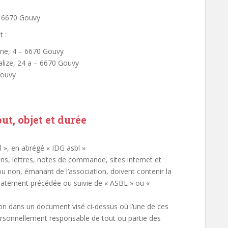
– 6670 Gouvy
t :
êne, 4 – 6670 Gouvy
alize, 24 a – 6670 Gouvy
Gouvy
ut, objet et durée
 », en abrégé « IDG asbl »
ons, lettres, notes de commande, sites internet et
 non, émanant de l’association, doivent contenir la
atement précédée ou suivie de « ASBL » ou «
ion dans un document visé ci-dessus où l’une de ces
ersonnellement responsable de tout ou partie des