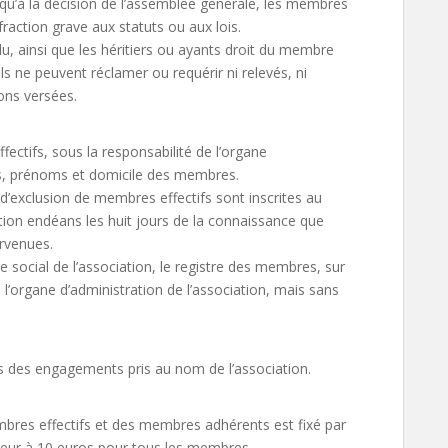
squ’à la décision de l’assemblée générale, les membres
fraction grave aux statuts ou aux lois.
 ainsi que les héritiers ou ayants droit du membre
Ils ne peuvent réclamer ou requérir ni relevés, ni
ons versées.
fectifs, sous la responsabilité de l’organe
ms, prénoms et domicile des membres.
d’exclusion de membres effectifs sont inscrites au
ration endéans les huit jours de la connaissance que
ervenues.
social de l’association, le registre des membres, sur
’organe d’administration de l’association, mais sans
 des engagements pris au nom de l’association.
bres effectifs et des membres adhérents est fixé par
ieur à 10 euros pour tous les membres.