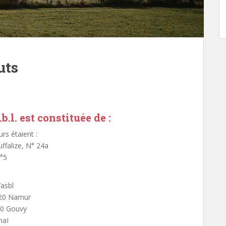
uts
b.l. est constituée de :
s étaient :
ffalize, N° 24a
n°5
’asbl
020 Namur
70 Gouvy
maI