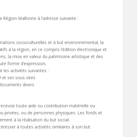
 la Région Wallonne à l’adresse suivante :
imations socioculturelles et à but environnemental, la
atifs à la région, en ce compris l’édition électronique et
ens, la mise en valeur du patrimoine artistique et des
toute forme d’expression,
 les activités suivantes :
U et ses sous-sites
e documents divers
 recevoir toute aide ou contribution matérielle ou
ou privées, ou de personnes physiques. Les fonds et
vement à la réalisation du but social.
éresser à toutes activités similaires à son but.