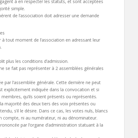
engagent à en respecter les statuts, et sont acceptées
orité simple.
rent de l’association doit adresser une demande
res
er à tout moment de l’association en adressant leur
.
it plus les conditions d’admission.
 ne se fait pas représenter à 2 assemblées générales
e par l’assemblée générale. Cette dernière ne peut
st explicitement indiquée dans la convocation et si
s membres, qu’ils soient présents ou représentés.
 la majorité des deux tiers des voix présentes ou
ndu, s’il le désire. Dans ce cas, les votes nuls, blancs
 en compte, ni au numérateur, ni au dénominateur.
rononcée par l’organe d’administration statuant à la