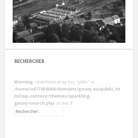
RECHERCHER
Warning
: Undefined array key "ptitle" in
/home/u677456069/domains/gouvy.eu/public_ht
ml/wp-content/themes/sparkling-
gouvy/search.php
on line
7